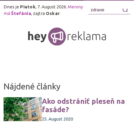
Dnes je
Piatok
, 7. August 2026.
Meniny
má
Štefánia
, zajtra
Oskar
.
Nájdené články
Ako odstrániť pleseň na
fasáde?
25. August 2020
Rozsiahle napadnutie plesňami môže
zničiť fasádu vášho domu a rovnako