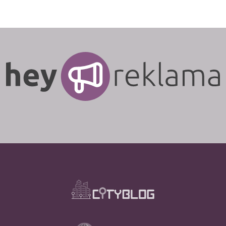
môže postihnúť aj vaše zdravie! Prvým
krokom pri sanácii plesní je naučiť sa,
ako ich odstrániť. V nasledujúcom
článku sa dozviete jednoduchý tip, ako
zničiť pleseň na fasáde.