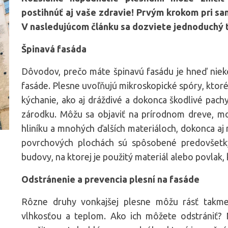
postihnúť aj vaše zdravie! Prvým krokom pri sanác
V nasledujúcom článku sa dozviete jednoduchý ti
Špinavá fasáda
Dôvodov, prečo máte špinavú fasádu je hneď nieko
fasáde. Plesne uvoľňujú mikroskopické spóry, ktoré
kýchanie, ako aj dráždivé a dokonca škodlivé pachy
zárodku. Môžu sa objaviť na prírodnom dreve, mo
hliníku a mnohých ďalších materiáloch, dokonca aj
povrchových plochách sú spôsobené predovšetký
budovy, na ktorej je použitý materiál alebo povlak, 
Odstránenie a prevencia plesní na fasáde
Rôzne druhy vonkajšej plesne môžu rásť takm
vlhkosťou a teplom. Ako ich môžete odstrániť?