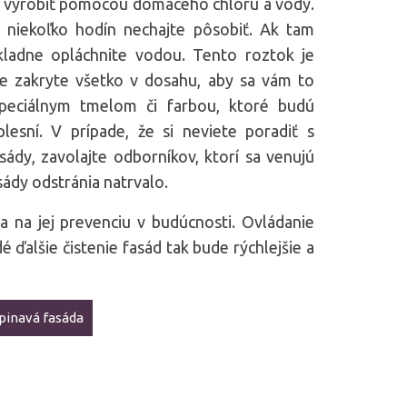
é vyrobiť pomocou domáceho chlóru a vody.
 niekoľko hodín nechajte pôsobiť. Ak tam
ôkladne opláchnite vodou. Tento roztok je
ne zakryte všetko v dosahu, aby sa vám to
 špeciálnym tmelom či farbou, ktoré budú
lesní. V prípade, že si neviete poradiť s
sády, zavolajte odborníkov, ktorí sa venujú
asády odstránia natrvalo.
a na jej prevenciu v budúcnosti. Ovládanie
é ďalšie čistenie fasád tak bude rýchlejšie a
pinavá fasáda