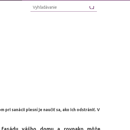
i sanácii plesní je naučiť sa, ako ich odstrániť. V
iť fasádu vášho domu a rovnako môže