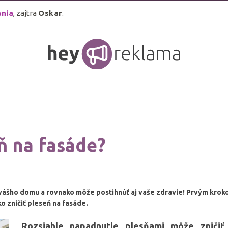
ánia
, zajtra
Oskar
.
ň na fasáde?
šho domu a rovnako môže postihnúť aj vaše zdravie! Prvým krokom pr
o zničiť pleseň na fasáde.
Rozsiahle napadnutie plesňami môže znič