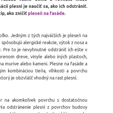
ii plesní je naučiť sa, ako ich odstrániť.
p, ako zničiť
pleseň na fasáde
.
ľko. Jedným z tých najväčších je pleseň na
 spôsobujú alergické reakcie, výtok z nosa a
. Pre to je nevyhnutné odstrániť ich ešte v
renom dreve, vinyle alebo iných plastoch,
 na murive alebo kameni. Plesne na fasáde a
m kombináciou tieňa, vlhkosti a povrchu
ktorý je obzvlášť vhodný na rast plesní.
er na akomkoľvek povrchu s dostatočnou
 Na odstránenie plesní z povrchov budovy