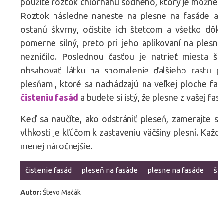
použite roztok chlórnanu sodného, ktorý je možn
Roztok následne naneste na plesne na fasáde a
ostanú škvrny, očistite ich štetcom a všetko d
pomerne silný, preto pri jeho aplikovaní na ples
nezničilo. Poslednou časťou je natrieť miesta
obsahovať látku na spomalenie ďalšieho rastu p
plesňami, ktoré sa nachádzajú na veľkej ploche fa
čisteniu fasád
a budete si istý, že plesne z vašej f
Keď sa naučíte, ako odstrániť pleseň, zamerajte s
vlhkosti je kľúčom k zastaveniu väčšiny plesní. Každ
menej náročnejšie.
čistenie fasád
pleseň na fasáde
plesne na fasáde
š
Autor:
Števo Mačák