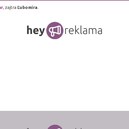
ar
, zajtra
Ľubomíra
.