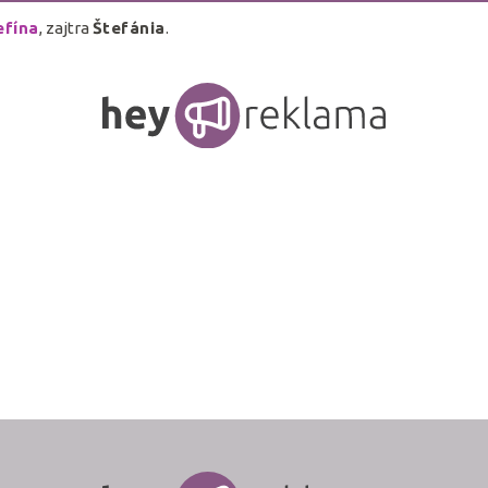
efína
, zajtra
Štefánia
.