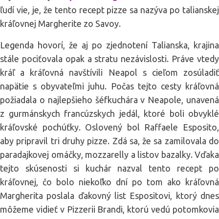
ľudí vie, je, že tento recept pizze sa nazýva po talianskej
kráľovnej Margherite zo Savoy.
Legenda hovorí, že aj po zjednotení Talianska, krajina
stále pociťovala opak a stratu nezávislosti. Práve vtedy
kráľ a kráľovná navštívili Neapol s cieľom zosúladiť
napätie s obyvateľmi juhu. Počas tejto cesty kráľovná
požiadala o najlepšieho šéfkuchára v Neapole, unavená
z gurmánskych francúzskych jedál, ktoré boli obvyklé
kráľovské pochúťky. Oslovený bol Raffaele Esposito,
aby pripravil tri druhy pizze. Zdá sa, že sa zamilovala do
paradajkovej omáčky, mozzarelly a listov bazalky. Vďaka
tejto skúsenosti si kuchár nazval tento recept po
kráľovnej, čo bolo niekoľko dní po tom ako kráľovná
Margherita poslala ďakovný list Espositovi, ktorý dnes
môžeme vidieť v Pizzerii Brandi, ktorú vedú potomkovia