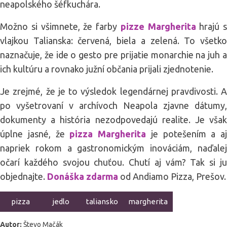
neapolského šéfkuchára.
Možno si všimnete, že farby
pizze Margherita
hrajú s
vlajkou Talianska: červená, biela a zelená. To všetko
naznačuje, že ide o gesto pre prijatie monarchie na juh a
ich kultúru a rovnako južní občania prijali zjednotenie.
Je zrejmé, že je to výsledok legendárnej pravdivosti. A
po vyšetrovaní v archívoch Neapola zjavne dátumy,
dokumenty a história nezodpovedajú realite. Je však
úplne jasné, že
pizza Margherita
je potešením a aj
napriek rokom a gastronomickým inováciám, naďalej
očarí každého svojou chuťou. Chutí aj vám? Tak si ju
objednajte.
Donáška zdarma
od Andiamo Pizza, Prešov.
pizza
jedlo
taliansko
margherita
Autor:
Števo Mačák