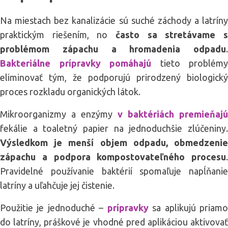
Na miestach bez kanalizácie sú suché záchody a latríny
praktickým riešením, no
často sa stretávame 
problémom zápachu a hromadenia odpadu
.
Bakteriálne prípravky pomáhajú
tieto problémy
eliminovať tým, že podporujú prirodzený biologický
proces rozkladu organických látok.
Mikroorganizmy a enzýmy
v baktériách premieňajú
fekálie a toaletný papier na jednoduchšie zlúčeniny.
Výsledkom je menší objem odpadu, obmedzenie
zápachu a podpora kompostovateľného procesu
.
Pravidelné používanie baktérií spomaľuje napĺňanie
latríny a uľahčuje jej čistenie.
Použitie je jednoduché –
prípravky
sa aplikujú priam
do latríny, práškové je vhodné pred aplikáciou aktivovať