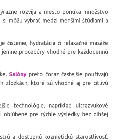
výrazne rozvíja a mesto ponúka množstvo
nti si môžu vybrať medzi menšími štúdiami a
e čistenie, hydratácia či relaxačné masáže
e a jemné procedúry vhodné pre každodennú
ike.
Salóny
preto čoraz častejšie používajú
 zložkách, ktoré sú vhodné aj pre citlivú
šie technológie, napríklad ultrazvukové
ú obľúbené pre rýchle výsledky bez dlhšej
strú a dostupnú kozmetickú starostlivosť.