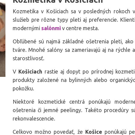
Kozmetika v Košiciach sa v posledných rokoch 
služieb pre rôzne typy pleti aj preferencie. Klie
modernými
salónmi
v centre mesta.
Obľúbené sú najmä základné ošetrenia pleti, ako j
tváre. Mnohé salóny sa zameriavajú aj na rýchl
starostlivosť.
V
Košiciach
rastie aj dopyt po prírodnej kozmet
produkty založené na bylinných alebo organických
pokožku.
Niektoré kozmetické centrá ponúkajú modernej
ošetrenia či jemné peelingy. Takéto procedúry s
rekonvalescencie.
Celkovo možno povedať, že
Košice
ponúkajú pe