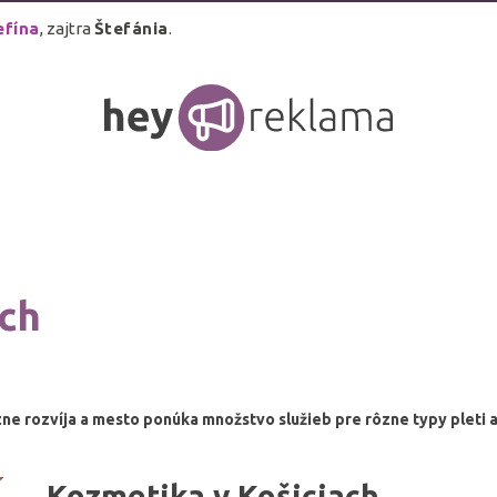
efína
, zajtra
Štefánia
.
ach
ne rozvíja a mesto ponúka množstvo služieb pre rôzne typy pleti a
Kozmetika v Košiciach