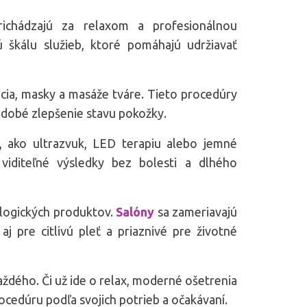
ichádzajú za relaxom a profesionálnou
ú škálu služieb, ktoré pomáhajú udržiavať
tácia, masky a masáže tváre. Tieto procedúry
odobé zlepšenie stavu pokožky.
, ako ultrazvuk, LED terapiu alebo jemné
 viditeľné výsledky bez bolesti a dlhého
ologických produktov.
Salóny
sa zameriavajú
j pre citlivú pleť a priaznivé pre životné
aždého. Či už ide o relax, moderné ošetrenia
rocedúru podľa svojich potrieb a očakávaní.