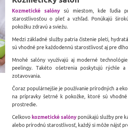
Kozmetické salóny
sú miestom, kde ľudia pr
starostlivosťou o pleť a vzhľad. Ponúkajú širok
pokožku zdravú a sviežu.
Medzi základné služby patria čistenie pleti, hydra
sú vhodné pre každodennú starostlivosť aj pre dlh
Mnohé salóny využívajú aj moderné technológie
peelingy. Takéto ošetrenia poskytujú rýchle a
zotavovania.
Čoraz populárnejšie je používanie prírodných a ek
na prípravky šetrné k pokožke, ktoré sú vhodné a
prostredie.
Celkovo
kozmetické salóny
ponúkajú služby pre k
alebo prírodnú starostlivosť, každý si môže nájsť p