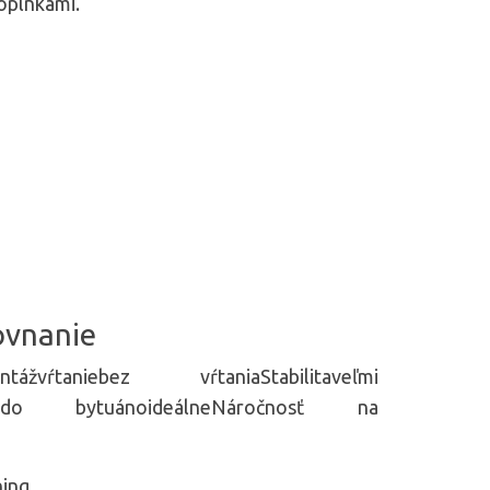
doplnkami.
ovnanie
vŕtaniebez vŕtaniaStabilitaveľmi
ná do bytuánoideálneNáročnosť na
ning.