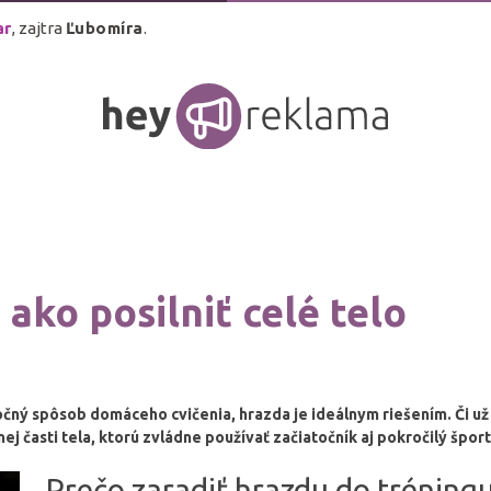
ar
, zajtra
Ľubomíra
.
ako posilniť celé telo
čný spôsob domáceho cvičenia, hrazda je ideálnym riešením. Či už 
ej časti tela, ktorú zvládne používať začiatočník aj pokročilý špor
Prečo zaradiť hrazdu do tréning