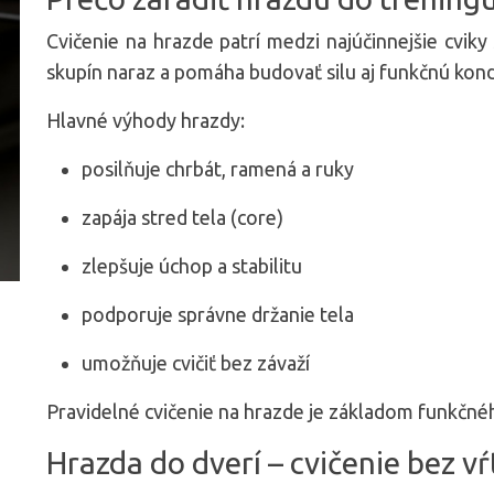
Cvičenie na hrazde patrí medzi najúčinnejšie cviky
skupín naraz a pomáha budovať silu aj funkčnú kond
Hlavné výhody hrazdy:
posilňuje chrbát, ramená a ruky
zapája stred tela (core)
zlepšuje úchop a stabilitu
podporuje správne držanie tela
umožňuje cvičiť bez závaží
Pravidelné cvičenie na hrazde je základom funkčnéh
Hrazda do dverí – cvičenie bez vŕ