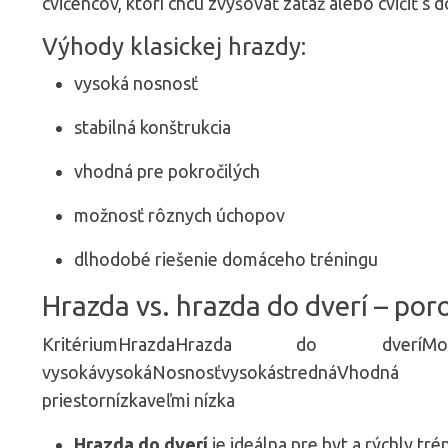
cvičencov, ktorí chcú zvyšovať záťaž alebo cvičiť s 
Výhody klasickej hrazdy:
vysoká nosnosť
stabilná konštrukcia
vhodná pre pokročilých
možnosť rôznych úchopov
dlhodobé riešenie domáceho tréningu
Hrazda vs. hrazda do dverí – por
KritériumHrazdaHrazda do dveríMontáž
vysokávysokáNosnosťvysokástrednáVhod
priestornízkaveľmi nízka
Hrazda do dverí
je ideálna pre byt a rýchly tré