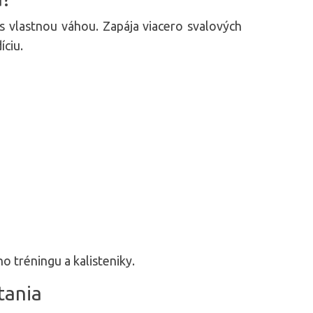
 s vlastnou váhou. Zapája viacero svalových
íciu.
o tréningu a kalisteniky.
tania