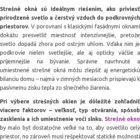
Strešné okná sú ideálnym riešením, ako priviesť
prirodzené svetlo a čerstvý vzduch do podkrovných
priestorov.
V porovnaní s klasickými fasádnymi oknami
dokážu presvetliť miestnosť intenzívnejšie, pretože
svetlo dopadá zhora pod ostrým uhlom. Vďaka nim je
podkrovie nielen svetlejšie, ale aj opticky väčšie a
príjemnejšie na bývanie. Správne navrhnuté a
umiestnené strešné okná môžu zlepšiť aj energetickú
bilanciu domu – najmä v zimných mesiacoch prispievajú k
pasívnemu zisku tepla zo slnečného žiarenia.
Pri výbere strešných okien je dôležité zohľadniť
viacero faktorov – veľkosť, typ otvárania, spôsob
zasklenia a ich umiestnenie voči slnku.
Strešné okn
by malo byť dostatočne veľké na to, aby osvetlilo celý
priestor, no zároveň musí rešpektovať statické možnosti