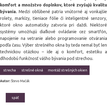
komfort a množstvo doplnkov, ktoré zvyšujú kvalitu
bývania.
Medzi obľúbené patria vnútorné aj vonkajšie
rolety, markízy, tieniace fólie či inteligentné senzory,
ktoré okno automaticky zatvoria pri daždi. Niektoré
systémy umožňujú diaľkové ovládanie cez smartfón,
napojenie na vetranie alebo programovanie otvárania
podľa času. Výber strešného okna by teda nemal byť len
technickou otázkou – ide aj o komfort, estetiku a
dlhodobú funkčnosť vášho bývania pod strechou.
strecha
strešné okná
montáž strešných okien
Autor:
Števo Mačák
späť