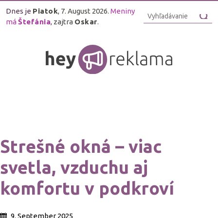
Dnes je
Piatok
, 7. August 2026.
Meniny
má
Štefánia
, zajtra
Oskar
.
Strešné okná – viac
svetla, vzduchu aj
komfortu v podkroví
9. September 2025