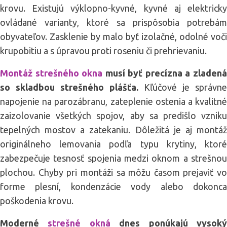
krovu. Existujú výklopno-kyvné, kyvné aj elektricky
ovládané varianty, ktoré sa prispôsobia potrebám
obyvateľov. Zasklenie by malo byť izolačné, odolné voči
krupobitiu a s úpravou proti roseniu či prehrievaniu.
Montáž strešného okna
musí byť precízna a zladen
so skladbou strešného plášťa.
Kľúčové je správne
napojenie na parozábranu, zateplenie ostenia a kvalitné
zaizolovanie všetkých spojov, aby sa predišlo vzniku
tepelných mostov a zatekaniu. Dôležitá je aj montáž
originálneho lemovania podľa typu krytiny, ktoré
zabezpečuje tesnosť spojenia medzi oknom a strešnou
plochou. Chyby pri montáži sa môžu časom prejaviť vo
forme plesní, kondenzácie vody alebo dokonca
poškodenia krovu.
Moderné
strešné okná
dnes ponúkajú vysok