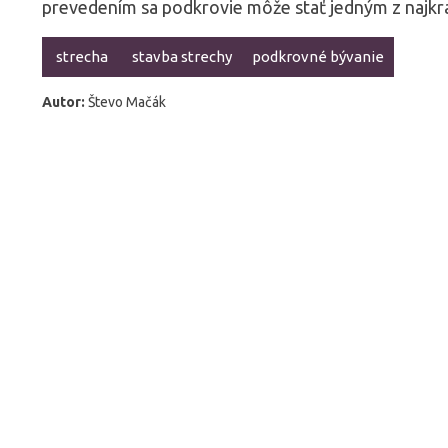
prevedením sa podkrovie môže stať jedným z najkra
strecha
stavba strechy
podkrovné bývanie
Autor:
Števo Mačák