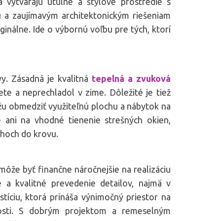
á vytvárajú útulné a štýlové prostredie s
 a zaujímavým architektonickým riešeniam
inálne. Ide o výbornú voľbu pre tých, ktorí
y. Zásadná je kvalitná
tepelná a zvuková
lete a neprechladol v zime. Dôležité je tiež
žu obmedziť využiteľnú plochu a nábytok na
ani na vhodné tienenie strešných okien,
ahoch do krovu.
ôže byť finančne náročnejšie na realizáciu
e a kvalitné prevedenie detailov, najmä v
stíciu, ktorá prináša výnimočný priestor na
osti. S dobrým projektom a remeselným