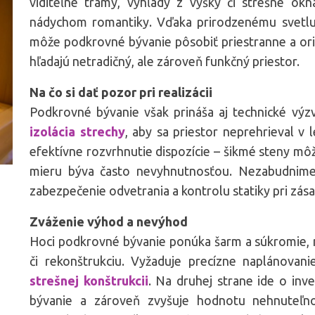
viditeľné trámy, výhľady z výšky či strešné okn
nádychom romantiky. Vďaka prirodzenému svetlu
môže podkrovné bývanie pôsobiť priestranne a orig
hľadajú netradičný, ale zároveň funkčný priestor.
Na čo si dať pozor pri realizácii
Podkrovné bývanie však prináša aj technické výzv
izolácia strechy
, aby sa priestor neprehrieval v 
efektívne rozvrhnutie dispozície – šikmé steny mô
mieru býva často nevyhnutnosťou. Nezabudnime 
zabezpečenie odvetrania a kontrolu statiky pri zás
Zváženie výhod a nevýhod
Hoci podkrovné bývanie ponúka šarm a súkromie, m
či rekonštrukciu. Vyžaduje precízne naplánovani
strešnej konštrukcii
. Na druhej strane ide o inve
bývanie a zároveň zvyšuje hodnotu nehnuteľn