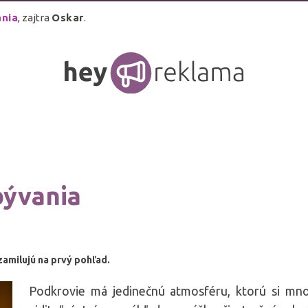
ánia
, zajtra
Oskar
.
bývania
zamilujú na prvý pohľad.
Podkrovie má jedinečnú atmosféru, ktorú si mno