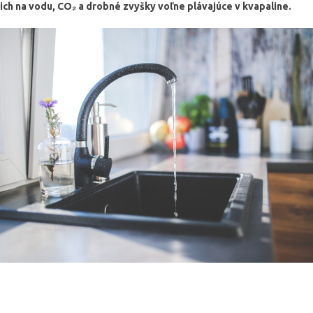
ich na vodu, CO₂ a drobné zvyšky voľne plávajúce v kvapaline.