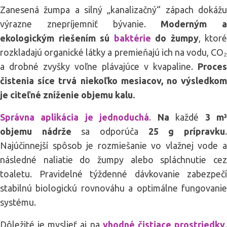
Zanesená žumpa a silný „kanalizačný“ zápach dokážu
výrazne znepríjemniť bývanie.
Moderným a
ekologickým riešením sú
baktérie
do žumpy
, ktoré
rozkladajú organické látky a premieňajú ich na vodu, CO₂
a drobné zvyšky voľne plávajúce v kvapaline.
Proces
čistenia síce trvá niekoľko mesiacov, no výsledkom
je citeľné zníženie objemu kalu.
Správna aplikácia je jednoduchá
.
Na
každé
3 m
objemu nádrže
sa odporúča
25 g prípravku
Najúčinnejší spôsob je rozmiešanie vo vlažnej vode a
následné naliatie do žumpy alebo spláchnutie cez
toaletu. Pravidelné týždenné dávkovanie zabezpečí
stabilnú biologickú rovnováhu a optimálne fungovanie
systému.
Dôležité je myslieť aj na
vhodné čistiace prostriedky