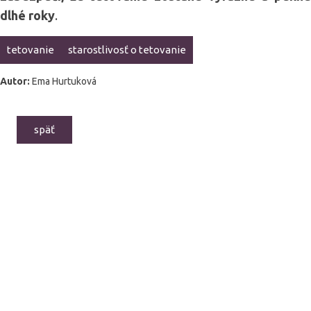
dlhé roky
.
tetovanie
starostlivosť o tetovanie
Autor:
Ema Hurtuková
späť