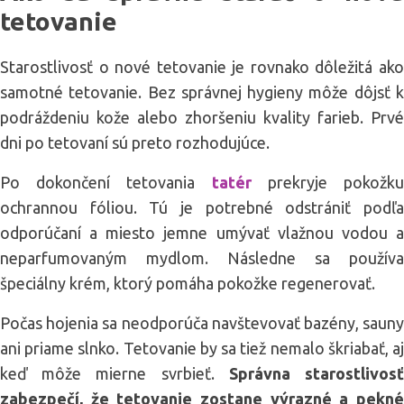
tetovanie
Starostlivosť o nové tetovanie je rovnako dôležitá ako
samotné tetovanie. Bez správnej hygieny môže dôjsť k
podráždeniu kože alebo zhoršeniu kvality farieb. Prvé
dni po tetovaní sú preto rozhodujúce.
Po dokončení tetovania
tatér
prekryje pokožk
ochrannou fóliou. Tú je potrebné odstrániť podľa
odporúčaní a miesto jemne umývať vlažnou vodou a
neparfumovaným mydlom. Následne sa používa
špeciálny krém, ktorý pomáha pokožke regenerovať.
Počas hojenia sa neodporúča navštevovať bazény, sauny
ani priame slnko. Tetovanie by sa tiež nemalo škriabať, aj
keď môže mierne svrbieť.
Správna starostlivos
zabezpečí, že tetovanie zostane výrazné a pekné